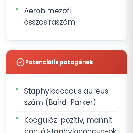
Aerob mezofil
összcsíraszám
Potenciális patogének
Staphylococcus aureus
szám (Baird-Parker)
Koaguláz-pozitív, mannit-
bontó Staphylococcus-ok