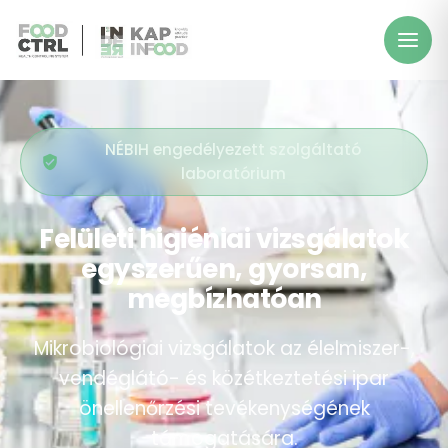
NÉBIH engedélyezett szolgáltató
laboratórium
Felületi higiéniai vizsgálatok
egyszerűen, gyorsan,
megbízhatóan
Mikrobiológiai vizsgálatok az élelmiszer-,
vendéglátó- és közétkeztetési ipar
önellenőrzési tevékenységének
támogatására.