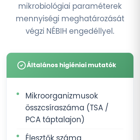
mikrobiológiai paraméterek
mennyiségi meghatározását
végzi NÉBIH engedéllyel.
Általános higiéniai mutatók
Mikroorganizmusok
összcsíraszáma (TSA /
PCA táptalajon)
Élesztők száma