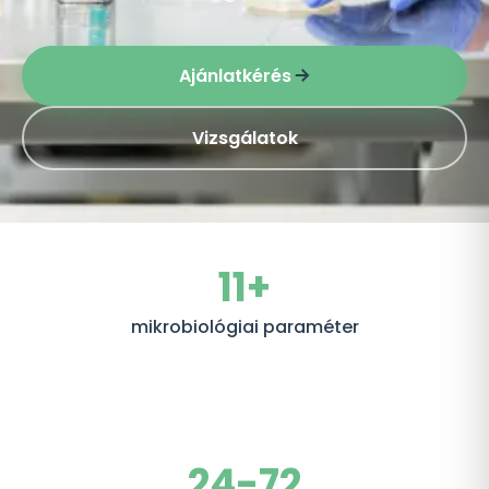
Ajánlatkérés
Vizsgálatok
11+
mikrobiológiai paraméter
24-72