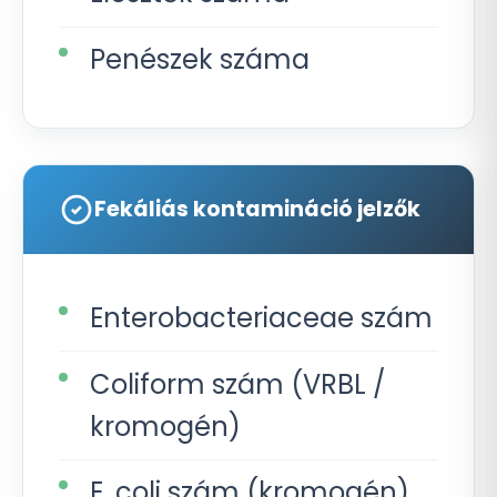
Penészek száma
Fekáliás kontamináció jelzők
Enterobacteriaceae szám
Coliform szám (VRBL /
kromogén)
E. coli szám (kromogén)